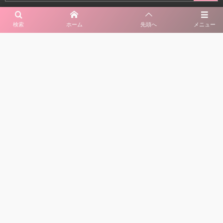
検索
ホーム
先頭へ
メニュー
カテゴリー
タグ
42
配信ジャンル
14
記事
11
特集
108
有料素材
39
手以外
25
手のみ
131
小道具
80
季節