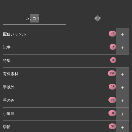
カテゴリー
タグ
42
配信ジャンル
14
記事
11
特集
108
有料素材
39
手以外
25
手のみ
131
小道具
80
季節