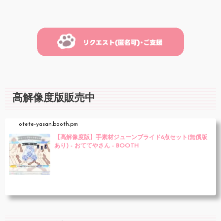
高解像度版販売中
otete-yasan.booth.pm
【高解像度版】手素材ジューンブライド6点セット(無償版
あり) - おててやさん - BOOTH