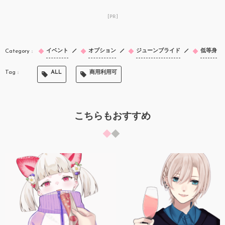
[PR]
イベント
オプション
ジューンブライド
低等身
ALL
商用利用可
こちらもおすすめ