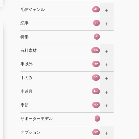
42
配信ジャンル
14
記事
11
特集
108
有料素材
39
手以外
25
手のみ
131
小道具
80
季節
1
サポーターモデル
29
オプション