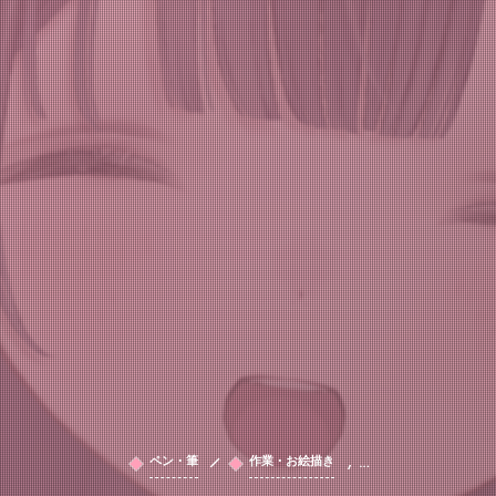
, …
ペン・筆
作業・お絵描き