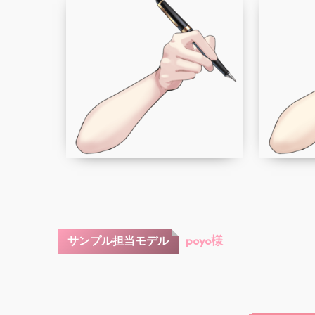
poyo様
サンプル担当モデル