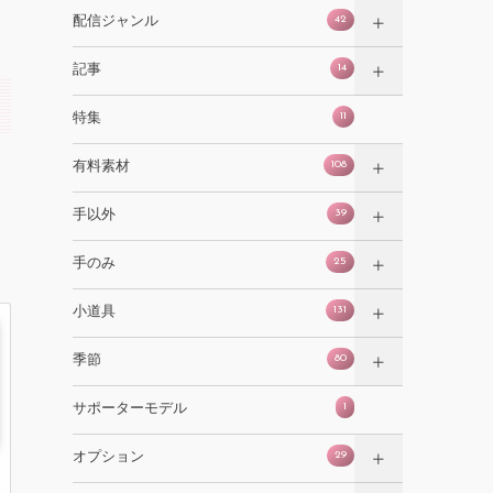
42
配信ジャンル
14
記事
11
特集
108
有料素材
39
手以外
25
手のみ
131
小道具
80
季節
1
サポーターモデル
29
オプション