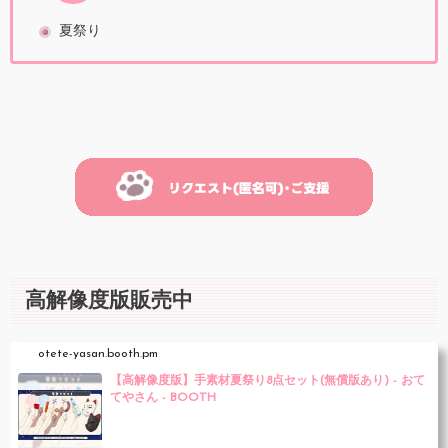
夏祭り
高解像度版販売中
otete-yasan.booth.pm
【高解像度版】手素材夏祭り8点セット(無償版あり) - おて
てやさん - BOOTH