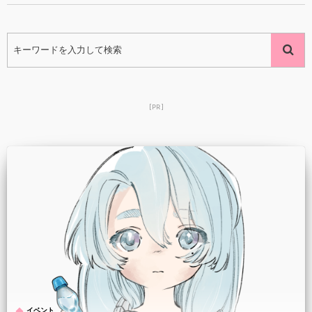
[PR]
, …
イベント